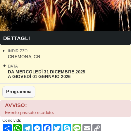
DETTAGLI
INDIRIZZO
CREMONA
,
CR
DATA
DA MERCOLEDÌ 31 DICEMBRE 2025
A GIOVEDÌ 01 GENNAIO 2026
Programma
AVVISO:
Evento passato scaduto.
Condividi:
Condividi
WhatsApp
Telegram
Messenger
Facebook
Twitter
Skype
Message
Email
Copy
Link