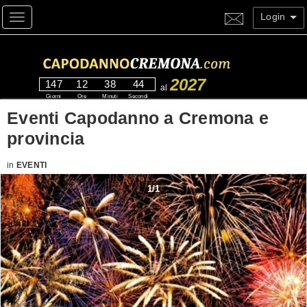
Login
Toggle navigation
2027
147
12
38
44
al
Giorni
Ore
Minuti
Secondi
Eventi Capodanno a Cremona e
provincia
in
EVENTI
1
/
1